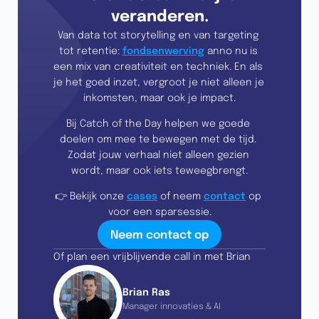
veranderen.
Van data tot storytelling en van targeting 
tot retentie: 
fondsenwerving
 anno nu is 
een mix van creativiteit en techniek. En als 
je het goed inzet, vergroot je niet alleen je 
inkomsten, maar ook je impact.
Bij Catch of the Day helpen we goede 
doelen om mee te bewegen met de tijd. 
Zodat jouw verhaal niet alleen gezien 
wordt, maar ook iets teweegbrengt.
👉 Bekijk onze 
cases
 of neem 
contact
 op 
voor een sparsessie.
Neem contact op
Of plan een vrijblijvende call in met Brian
Brian Ras
Manager innovaties & AI