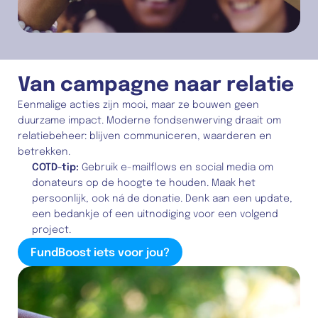
Van campagne naar relatie
Eenmalige acties zijn mooi, maar ze bouwen geen 
duurzame impact. Moderne fondsenwerving draait om 
relatiebeheer: blijven communiceren, waarderen en 
betrekken.
COTD-tip:
 Gebruik e-mailflows en social media om 
donateurs op de hoogte te houden. Maak het 
persoonlijk, ook ná de donatie. Denk aan een update, 
een bedankje of een uitnodiging voor een volgend 
project.
FundBoost iets voor jou?