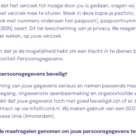
 dat het verzoek tot inzage door jou is gedaan, vragen wij 
het verzoek mee te sturen. Maak in deze kopie je pasfoto,
rook met nummers onderaan het paspoort), paspoortnumm
SN) zwart. Dit ter bescherming van je privacy. We reagere
ier weken, op jouw verzoek.
en dat je de mogelijkheid hebt om een klacht in te dienen b
toriteit Persoonsgegevens.
 persoonsgegevens beveiligt
ing van jouw gegevens serieus en nemen passende maat
oegang, ongewenste openbaarmaking en ongeoorloofde wij
hebt dat jouw gegevens toch niet goed beveiligd zijn of er z
tact op via info@cotd.nl. Wij maken gebruik van een ISO27
pese Unie (Amsterdam).
e maatregelen genomen om jouw persoonsgegevens te 