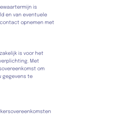
waartermijn is 
d en van eventuele 
e contact opnemen met 
elijk is voor het 
rplichting. Met 
ersovereenkomst om 
w gegevens te 
werkersovereenkomsten 