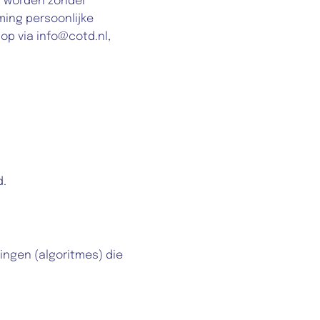
 worden zonder 
ing persoonlijke 
 via info@cotd.nl, 
d.
ngen (algoritmes) die 