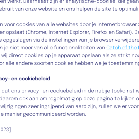
en werkt. Daarnaast zijn er analytische-cookies, die gea
bruik van onze website en ons helpen de site te optimali
n voor cookies van alle websites door je internetbrowser zo
 opslaat (Chrome, Internet Explorer, Firefox en Safari). Da
s opgeslagen via de instellingen van je browser verwijdere
un je niet meer van alle functionaliteiten van 
Catch of the
j direct cookies op je apparaat opslaan als ze strikt nood
Voor alle andere soorten cookies hebben we je toestemmin
vacy- en cookiebeleid
 dat ons privacy- en cookiebeleid in de nabije toekomst wo
 daarom ook aan om regelmatig op deze pagina te kijken of e
ijzigingen zeer ingrijpend van aard zijn, zullen we er voo
nde manier gecommuniceerd worden.  
2023]