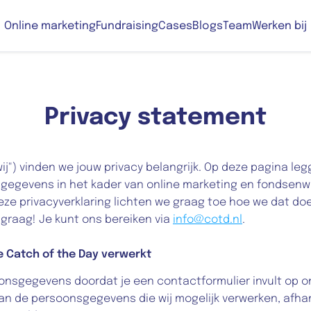
Online marketing
Fundraising
Cases
Blogs
Team
Werken bij
Privacy statement
wij") vinden we jouw privacy belangrijk. Op deze pagina leg
egevens in het kader van online marketing en fondsenwe
eze privacyverklaring lichten we graag toe hoe we dat doen
 graag! Je kunt ons bereiken via 
info@cotd.nl
.
 Catch of the Day verwerkt
onsgegevens doordat je een contactformulier invult op on
van de persoonsgegevens die wij mogelijk verwerken, afhank